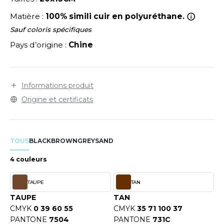
LEXFIT
ADE IN EUROPE
ROMOTIONNEL
Matière :
100% simili cuir en polyuréthane.
RONT ROW
O LABEL / TEAR AWAY
ESTAURATION
Sauf coloris spécifiques
RUIT OF THE LOOM
Pays d’origine :
Chine
ANTALONS
ANTÉ
RUIT OF THE LOOM VINTAGE
OLAIRE
PORT
OLO
Informations produit
ILDAN
Origine et certificats
ULL
YJAMA
ENBURY
TOUS
BLACK
BROWN
GREY
SAND
ECYCLÉ
EROCK
4 couleurs
AC SHOPPING
TAUPE
TAN
CHOOLWEAR
ACK&JONES
TAUPE
TAN
OFTSHELL
CMYK
0 39 60 55
CMYK
35 71 100 37
ACK&JONES - BLANKS
PANTONE
7504
PANTONE
731C