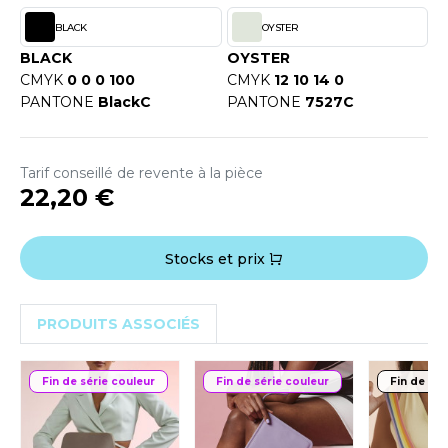
OUS-VETEMENTS
HK
BLACK
OYSTER
PORT
BLACK
OYSTER
UST COOL
CMYK
0 0 0 100
CMYK
12 10 14 0
WEAT-SHIRT
PANTONE
BlackC
PANTONE
7527C
UST HOODS
ABLIER
UST T'S
EE-SHIRT
Tarif conseillé de revente à la pièce
22,20 €
ENUE PROFESSIONNELLE
ARLOWSKY
ESTE - BLOUSON
Stocks et prix
ORNTEX
ORKWEAR
PRODUITS ASSOCIÉS
ABEL SERIE
ARKWOOD
Fin de série couleur
Fin de série couleur
Fin de sér