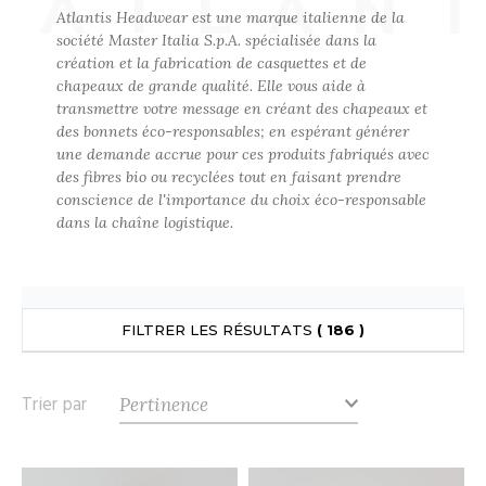
ATLAN
UILD YOUR BRAND
Atlantis Headwear est une marque italienne de la
ATALOGUE
SPACES VERTS
ECORESPONSABLE
société Master Italia S.p.A. spécialisée dans la
création et la fabrication de casquettes et de
HASUBLE
STHÉTIQUE
chapeaux de grande qualité. Elle vous aide à
FIN DE SÉRIE
LUBCLASS
HAUSSURES
ÔTELLERIE
transmettre votre message en créant des chapeaux et
des bonnets éco-responsables; en espérant générer
RAGHOPPERS
HEMISE
OGISTIQUE
une demande accrue pour ces produits fabriqués avec
des fibres bio ou recyclées tout en faisant prendre
OSTUME
ANUTENTION
conscience de l'importance du choix éco-responsable
dans la chaîne logistique.
COLOGIE
NFANT
ENUISIER
STEX
PONGE
ÉTALLURGIE
T SI ON L'APPELAIT FRANCIS
IN DE SERIE
ÉTIERS DE LA MER
FILTRER LES RÉSULTATS
( 186 )
XCD BY PROMODORO
AUTE VISIBILITE
ODE
Trier par
ES MODULABLES
EINTRE
INDEN HALES
INGE DE MAISON
LOMBIER