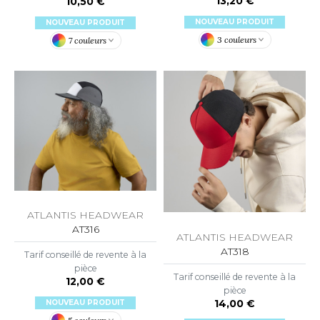
13,20 €
10,50 €
OWEL CITY
NOUVEAU PRODUIT
NOUVEAU PRODUIT
3 couleurs
7 couleurs
ELILLA
ESTI
ESTFORD MILL
OKO
ATLANTIS HEADWEAR
AT316
ATLANTIS HEADWEAR
AT318
Tarif conseillé de revente à la
pièce
Tarif conseillé de revente à la
12,00 €
pièce
14,00 €
NOUVEAU PRODUIT