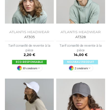
OUS-VETEMENTS
HK
PORT
UST COOL
WEAT-SHIRT
UST HOODS
ABLIER
ATLANTIS HEADWEAR
ATLANTIS HEADWEAR
UST T'S
AT305
AT328
EE-SHIRT
Tarif conseillé de revente à la
Tarif conseillé de revente à la
ENUE PROFESSIONNELLE
pièce
pièce
2,20 €
14,00 €
ARLOWSKY
ESTE - BLOUSON
ECO-RESPONSABLE
NOUVEAU PRODUIT
ORNTEX
10 couleurs
2 couleurs
ORKWEAR
ABEL SERIE
ARKWOOD