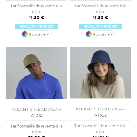
Tarif conseillé de revente à la
Tarif conseillé de revente à la
O DENIM
pièce
pièce
11,30 €
11,30 €
PIRO
NOUVEAU PRODUIT
NOUVEAU PRODUIT
PLASHMACS
5 couleurs
5 couleurs
TARWORLD
TEDMAN
TORMTECH
EE JAYS
HE ONE TOWELLING
ATLANTIS HEADWEAR
ATLANTIS HEADWEAR
AT322
AT312
IGER
Tarif conseillé de revente à la
Tarif conseillé de revente à la
OMBO
pièce
pièce