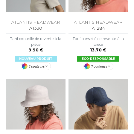
ACRON
ANTIS
ATLANTIS HEADWEAR
ATLANTIS HEADWEAR
UMBLES
AT330
AT284
Tarif conseillé de revente à la
Tarif conseillé de revente à la
pièce
pièce
9,90 €
13,70 €
EUTRAL
NOUVEAU PRODUIT
ECO-RESPONSABLE
EW GEN
7 couleurs
7 couleurs
EW MORNING STUDIOS
AREDES SEGURIDAD
ARKS
EN DUICK