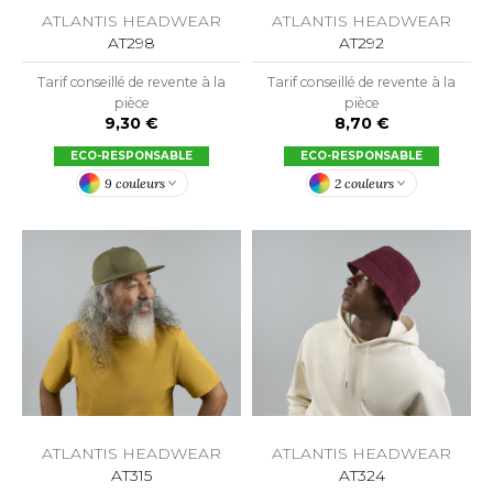
ROMODORO
ATLANTIS HEADWEAR
ATLANTIS HEADWEAR
AT292
AT298
Tarif conseillé de revente à la
Tarif conseillé de revente à la
UADRA
pièce
pièce
8,70 €
9,30 €
ECO-RESPONSABLE
ECO-RESPONSABLE
EGATTA
2 couleurs
9 couleurs
ESULT
ICA LEWIS
USSELL ATHLETIC®
USSELL ATHLETIC® COLLECTION
ANS ETIQUETTE
ATLANTIS HEADWEAR
ATLANTIS HEADWEAR
AT315
AT324
F CLOTHING