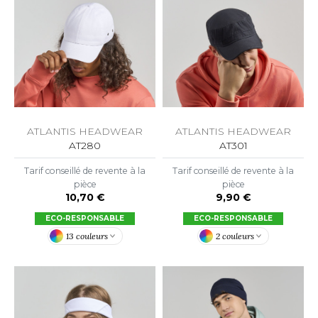
LEXFIT
ADE IN EUROPE
ROMOTIONNEL
RONT ROW
O LABEL / TEAR AWAY
ESTAURATION
RUIT OF THE LOOM
ANTALONS
ANTÉ
RUIT OF THE LOOM VINTAGE
OLAIRE
PORT
OLO
ATLANTIS HEADWEAR
ATLANTIS HEADWEAR
ILDAN
AT301
AT280
ULL
Tarif conseillé de revente à la
Tarif conseillé de revente à la
YJAMA
pièce
pièce
ENBURY
9,90 €
10,70 €
ECYCLÉ
ECO-RESPONSABLE
ECO-RESPONSABLE
EROCK
AC SHOPPING
2 couleurs
13 couleurs
CHOOLWEAR
ACK&JONES
OFTSHELL
ACK&JONES - BLANKS