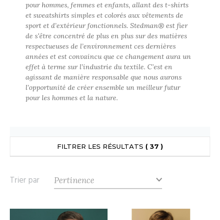
pour hommes, femmes et enfants, allant des t-shirts
UILD YOUR BRAND
ATALOGUE
SPACES VERTS
ECORESPONSABLE
et sweatshirts simples et colorés aux vêtements de
sport et d’extérieur fonctionnels. Stedman® est fier
HASUBLE
STHÉTIQUE
de s'être concentré de plus en plus sur des matières
FIN DE SÉRIE
LUBCLASS
respectueuses de l’environnement ces dernières
HAUSSURES
ÔTELLERIE
années et est convaincu que ce changement aura un
RAGHOPPERS
effet à terme sur l’industrie du textile. C’est en
HEMISE
OGISTIQUE
agissant de manière responsable que nous aurons
l’opportunité de créer ensemble un meilleur futur
OSTUME
ANUTENTION
pour les hommes et la nature.
COLOGIE
NFANT
ENUISIER
STEX
PONGE
ÉTALLURGIE
T SI ON L'APPELAIT FRANCIS
IN DE SERIE
ÉTIERS DE LA MER
FILTRER LES RÉSULTATS
( 37 )
XCD BY PROMODORO
AUTE VISIBILITE
ODE
Trier par
ES MODULABLES
EINTRE
INDEN HALES
INGE DE MAISON
LOMBIER