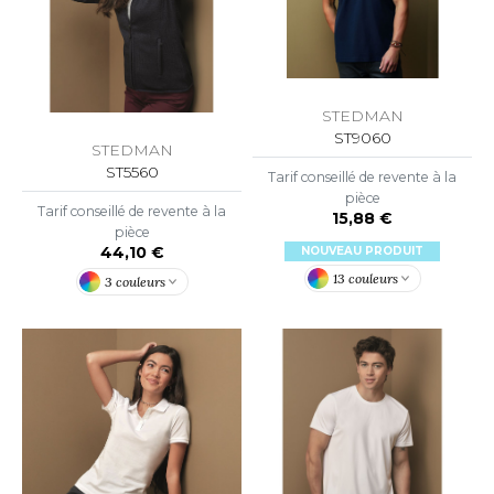
ROMODORO
UADRA
STEDMAN
ST9060
STEDMAN
ST5560
EGATTA
Tarif conseillé de revente à la
pièce
Tarif conseillé de revente à la
ESULT
15,88 €
pièce
44,10 €
NOUVEAU PRODUIT
ICA LEWIS
13 couleurs
3 couleurs
USSELL ATHLETIC®
USSELL ATHLETIC® COLLECTION
ANS ETIQUETTE
F CLOTHING