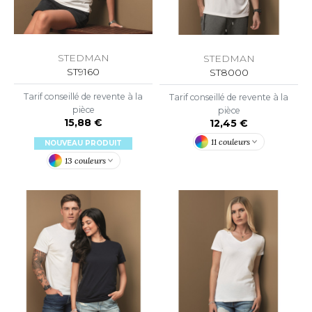
O DENIM
PIRO
STEDMAN
STEDMAN
ST9160
ST8000
PLASHMACS
Tarif conseillé de revente à la
Tarif conseillé de revente à la
TARWORLD
pièce
pièce
15,88 €
12,45 €
TEDMAN
11 couleurs
NOUVEAU PRODUIT
TORMTECH
13 couleurs
EE JAYS
HE ONE TOWELLING
IGER
OMBO