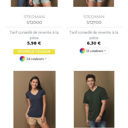
OWEL CITY
STEDMAN
STEDMAN
ST2700
ST2000
ELILLA
Tarif conseillé de revente à la
Tarif conseillé de revente à la
pièce
pièce
ESTI
6,30 €
5,98 €
13 couleurs
NOUVELLE COULEUR
34 couleurs
ESTFORD MILL
OKO