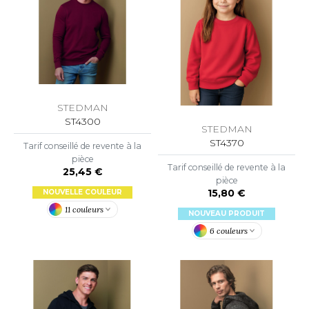
OUS-VETEMENTS
HK
PORT
UST COOL
WEAT-SHIRT
UST HOODS
ABLIER
UST T'S
STEDMAN
EE-SHIRT
ST4300
STEDMAN
ENUE PROFESSIONNELLE
ST4370
Tarif conseillé de revente à la
ARLOWSKY
pièce
ESTE - BLOUSON
Tarif conseillé de revente à la
25,45 €
pièce
ORNTEX
15,80 €
NOUVELLE COULEUR
ORKWEAR
11 couleurs
NOUVEAU PRODUIT
6 couleurs
ABEL SERIE
ARKWOOD