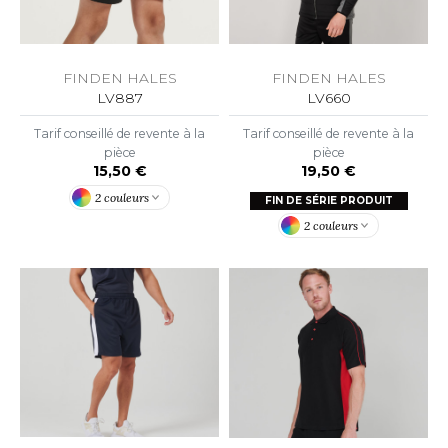
O DENIM
PIRO
FINDEN HALES
FINDEN HALES
LV887
LV660
PLASHMACS
Tarif conseillé de revente à la
Tarif conseillé de revente à la
TARWORLD
pièce
pièce
15,50 €
19,50 €
TEDMAN
2 couleurs
FIN DE SÉRIE PRODUIT
2 couleurs
TORMTECH
EE JAYS
HE ONE TOWELLING
IGER
OMBO