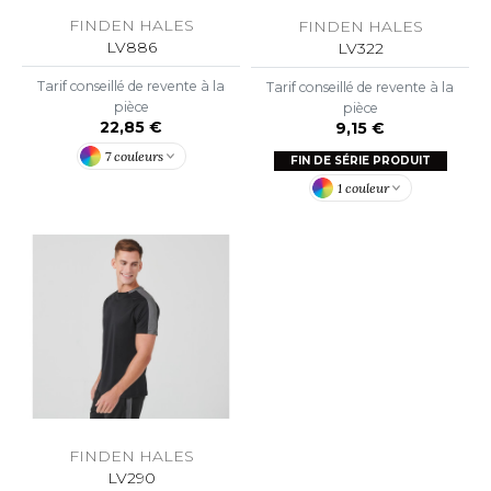
OWEL CITY
FINDEN HALES
FINDEN HALES
LV886
LV322
Tarif conseillé de revente à la
Tarif conseillé de revente à la
ELILLA
pièce
pièce
22,85 €
9,15 €
ESTI
7 couleurs
FIN DE SÉRIE PRODUIT
1 couleur
ESTFORD MILL
OKO
FINDEN HALES
LV290