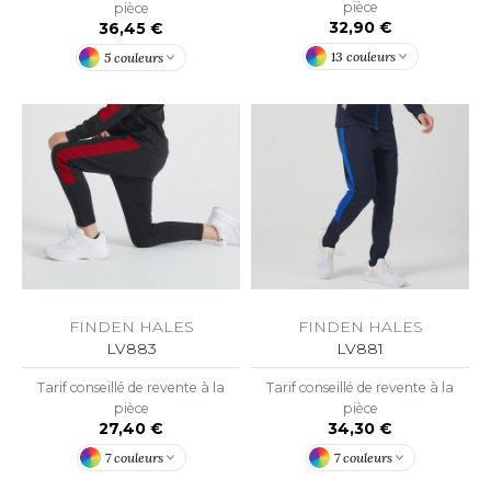
OUS-VETEMENTS
pièce
pièce
32,90 €
36,45 €
HK
PORT
13 couleurs
5 couleurs
UST COOL
WEAT-SHIRT
UST HOODS
ABLIER
UST T'S
EE-SHIRT
ENUE PROFESSIONNELLE
ARLOWSKY
ESTE - BLOUSON
ORNTEX
ORKWEAR
FINDEN HALES
FINDEN HALES
LV883
LV881
ABEL SERIE
Tarif conseillé de revente à la
Tarif conseillé de revente à la
pièce
pièce
ARKWOOD
27,40 €
34,30 €
7 couleurs
7 couleurs