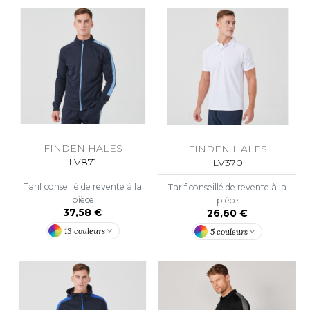
ACRON
ANTIS
UMBLES
EUTRAL
EW GEN
FINDEN HALES
FINDEN HALES
LV871
LV370
EW MORNING STUDIOS
Tarif conseillé de revente à la
Tarif conseillé de revente à la
pièce
pièce
37,58 €
26,60 €
AREDES SEGURIDAD
13 couleurs
5 couleurs
ARKS
EN DUICK