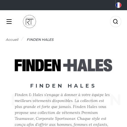
NOS PRODUITS
LES MARQUES
MÉTIERS
LES OFFRES
0°C
GRO-ALIMENTAIRE
FFRES DU MOMENT
NOS PRODUITS
Accueil
FINDEN HALES
RMOR LUX
CCESSOIRES
IEN-ÊTRE
FFRES FIN DE SÉRIE
TLANTIS HEADWEAR
LES MARQUES
CCESSOIRES HIVER
RICOLAGE
AGAGERIE
TP
MÉTIERS
&C
IO
OMMUNICATION
NOUVEAUTÉS
FINDEN HALES
ABYBUGZ
LACK&MATCH
ONSTRUCTION
FINDE
Finden & Hales s’engage à donner à votre équipe les
AG BASE
ODYWARMER
ORPORATE
meilleurs vêtements disponibles. La collection est
LES OFFRES
plus grande et forte que jamais. Finden Hales vous
EECHFIELD
ONNET
CO-RESPONSABLE
propose une collection de vêtements Premium
ACTUALITÉS
Teamwear, Corporate Sportswear. Chaque style est
ELLA+CANVAS
ASQUETTE
LECTRICITÉ
conçu afin d’offrir aux hommes, femmes et enfants,