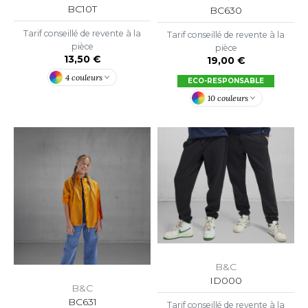
ROMODORO
BC10T
BC630
Tarif conseillé de revente à la
Tarif conseillé de revente à la
pièce
pièce
UADRA
13,50 €
19,00 €
4 couleurs
ECO-RESPONSABLE
10 couleurs
EGATTA
ESULT
ICA LEWIS
USSELL ATHLETIC®
USSELL ATHLETIC® COLLECTION
B&C
ANS ETIQUETTE
ID000
B&C
F CLOTHING
BC631
Tarif conseillé de revente à la