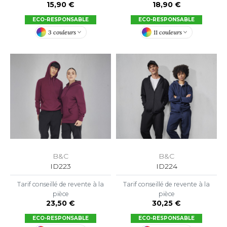
15,90 €
18,90 €
OWEL CITY
ECO-RESPONSABLE
ECO-RESPONSABLE
3 couleurs
11 couleurs
ELILLA
ESTI
ESTFORD MILL
OKO
B&C
B&C
ID223
ID224
Tarif conseillé de revente à la
Tarif conseillé de revente à la
pièce
pièce
23,50 €
30,25 €
ECO-RESPONSABLE
ECO-RESPONSABLE