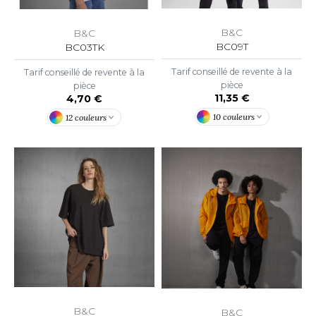
ACRON
B&C
B&C
ANTIS
BC09T
BC03TK
UMBLES
Tarif conseillé de revente à la
Tarif conseillé de revente à la
pièce
pièce
11,35 €
4,70 €
10 couleurs
12 couleurs
EUTRAL
EW GEN
EW MORNING STUDIOS
AREDES SEGURIDAD
ARKS
EN DUICK
B&C
B&C