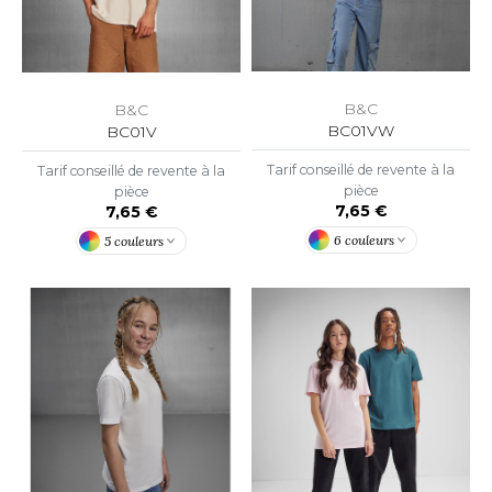
OUS-VETEMENTS
HK
PORT
UST COOL
WEAT-SHIRT
B&C
B&C
UST HOODS
BC01VW
BC01V
ABLIER
UST T'S
Tarif conseillé de revente à la
Tarif conseillé de revente à la
EE-SHIRT
pièce
pièce
7,65 €
7,65 €
ENUE PROFESSIONNELLE
6 couleurs
5 couleurs
ARLOWSKY
ESTE - BLOUSON
ORNTEX
ORKWEAR
ABEL SERIE
ARKWOOD