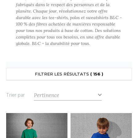
B&C
UILD YOUR BRAND
fabriqués dans le respect des personnes et de la
ATALOGUE
SPACES VERTS
ECORESPONSABLE
planète. Chaque jour, révolutionnez votre offre
durable avec les tee-shirts, polos et sweatshirts B&C -
HASUBLE
STHÉTIQUE
100 % des fibres achetées de manières responsable
FIN DE SÉRIE
LUBCLASS
HAUSSURES
ÔTELLERIE
pour tous nos produits à base de cotton. Des solutions
complètes pour tous vos besoins, en une offre durable
RAGHOPPERS
HEMISE
OGISTIQUE
globale. B&C - la durabilité pour tous.
OSTUME
ANUTENTION
COLOGIE
NFANT
ENUISIER
FILTRER LES RÉSULTATS
( 156 )
STEX
PONGE
ÉTALLURGIE
T SI ON L'APPELAIT FRANCIS
IN DE SERIE
ÉTIERS DE LA MER
Trier par
XCD BY PROMODORO
AUTE VISIBILITE
ODE
ES MODULABLES
EINTRE
INDEN HALES
INGE DE MAISON
LOMBIER