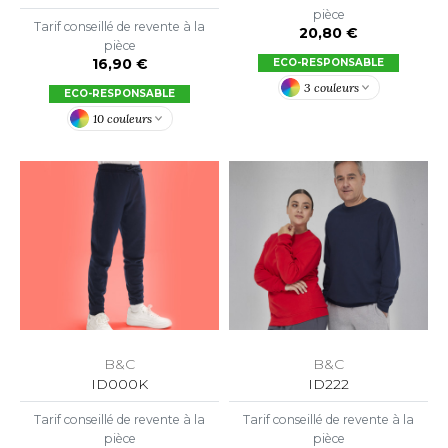
pièce
O DENIM
Tarif conseillé de revente à la
20,80 €
pièce
16,90 €
ECO-RESPONSABLE
PIRO
3 couleurs
ECO-RESPONSABLE
PLASHMACS
10 couleurs
TARWORLD
TEDMAN
TORMTECH
EE JAYS
HE ONE TOWELLING
B&C
B&C
ID000K
ID222
IGER
Tarif conseillé de revente à la
Tarif conseillé de revente à la
OMBO
pièce
pièce