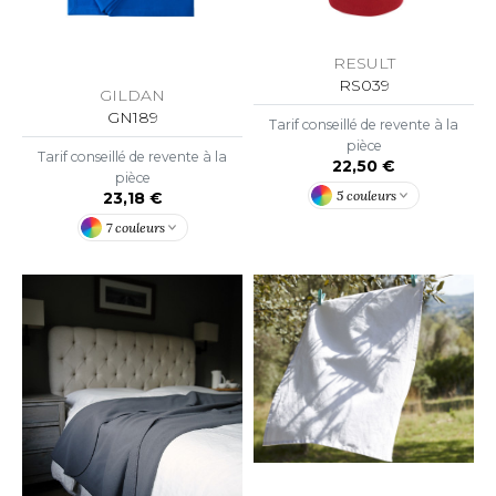
ACRON
ANTIS
RESULT
RS039
GILDAN
UMBLES
GN189
Tarif conseillé de revente à la
pièce
Tarif conseillé de revente à la
22,50 €
pièce
EUTRAL
5 couleurs
23,18 €
7 couleurs
EW GEN
EW MORNING STUDIOS
AREDES SEGURIDAD
ARKS
EN DUICK