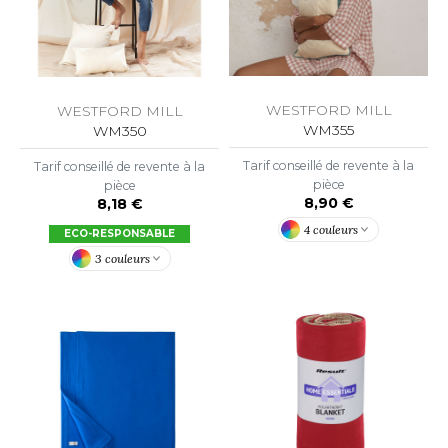
OUS-VETEMENTS
HK
PORT
UST COOL
WEAT-SHIRT
UST HOODS
WESTFORD MILL
WESTFORD MILL
ABLIER
WM355
WM350
UST T'S
EE-SHIRT
Tarif conseillé de revente à la
Tarif conseillé de revente à la
pièce
pièce
ENUE PROFESSIONNELLE
8,90 €
8,18 €
ARLOWSKY
4 couleurs
ECO-RESPONSABLE
ESTE - BLOUSON
3 couleurs
ORNTEX
ORKWEAR
ABEL SERIE
ARKWOOD