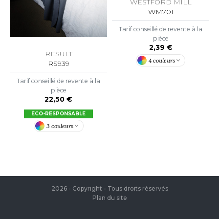
ROMODORO
WESTFORD MILL
WM701
Tarif conseillé de revente à la
UADRA
pièce
2,39 €
RESULT
4 couleurs
RS939
EGATTA
Tarif conseillé de revente à la
pièce
ESULT
22,50 €
ECO-RESPONSABLE
ICA LEWIS
3 couleurs
USSELL ATHLETIC®
USSELL ATHLETIC® COLLECTION
2026 - Copyright - Tous droits réservés
ANS ETIQUETTE
Plan du site
F CLOTHING