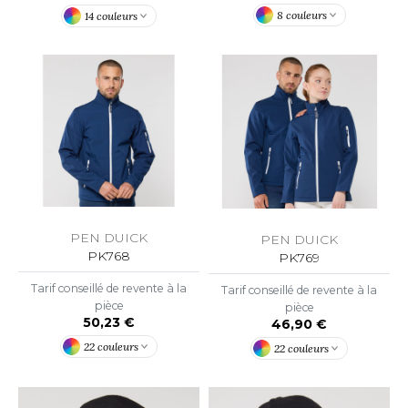
OUS-VETEMENTS
8 couleurs
14 couleurs
HK
PORT
UST COOL
WEAT-SHIRT
UST HOODS
ABLIER
UST T'S
EE-SHIRT
ENUE PROFESSIONNELLE
ARLOWSKY
ESTE - BLOUSON
PEN DUICK
PEN DUICK
ORNTEX
PK768
PK769
ORKWEAR
Tarif conseillé de revente à la
Tarif conseillé de revente à la
pièce
pièce
ABEL SERIE
50,23 €
46,90 €
22 couleurs
ARKWOOD
22 couleurs