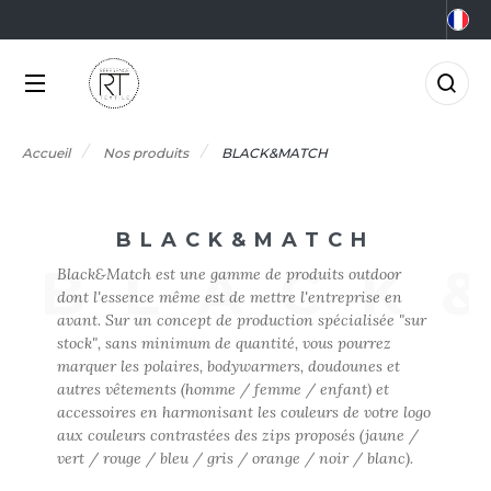
NOS PRODUITS
LES MARQUES
MÉTIERS
LES OFFRES
0°C
GRO-ALIMENTAIRE
FFRES DU MOMENT
NOS PRODUITS
Accueil
Nos produits
BLACK&MATCH
RMOR LUX
CCESSOIRES
IEN-ÊTRE
FFRES FIN DE SÉRIE
TLANTIS HEADWEAR
LES MARQUES
CCESSOIRES HIVER
RICOLAGE
BLACK&MATCH
AGAGERIE
TP
MÉTIERS
BLACK
Black&Match est une gamme de produits outdoor
&C
IO
OMMUNICATION
dont l'essence même est de mettre l'entreprise en
avant. Sur un concept de production spécialisée "sur
NOUVEAUTÉS
ABYBUGZ
LACK&MATCH
ONSTRUCTION
stock", sans minimum de quantité, vous pourrez
marquer les polaires, bodywarmers, doudounes et
AG BASE
ODYWARMER
ORPORATE
autres vêtements (homme / femme / enfant) et
LES OFFRES
accessoires en harmonisant les couleurs de votre logo
EECHFIELD
ONNET
CO-RESPONSABLE
aux couleurs contrastées des zips proposés (jaune /
ACTUALITÉS
vert / rouge / bleu / gris / orange / noir / blanc).
ELLA+CANVAS
ASQUETTE
LECTRICITÉ