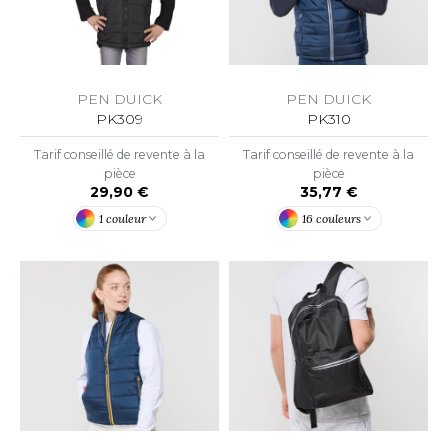
ROMODORO
UADRA
PEN DUICK
PEN DUICK
PK309
PK310
Tarif conseillé de revente à la
Tarif conseillé de revente à la
EGATTA
pièce
pièce
29,90 €
35,77 €
ESULT
1 couleur
16 couleurs
ICA LEWIS
USSELL ATHLETIC®
USSELL ATHLETIC® COLLECTION
ANS ETIQUETTE
F CLOTHING