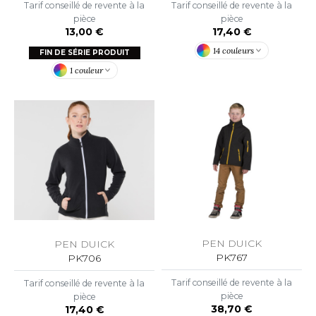
LEXFIT
Tarif conseillé de revente à la
Tarif conseillé de revente à la
ADE IN EUROPE
ROMOTIONNEL
pièce
pièce
RONT ROW
13,00 €
17,40 €
O LABEL / TEAR AWAY
ESTAURATION
14 couleurs
FIN DE SÉRIE PRODUIT
RUIT OF THE LOOM
ANTALONS
ANTÉ
1 couleur
RUIT OF THE LOOM VINTAGE
OLAIRE
PORT
OLO
ILDAN
ULL
YJAMA
ENBURY
ECYCLÉ
EROCK
AC SHOPPING
PEN DUICK
PEN DUICK
PK767
PK706
CHOOLWEAR
ACK&JONES
Tarif conseillé de revente à la
Tarif conseillé de revente à la
OFTSHELL
pièce
pièce
ACK&JONES - BLANKS
38,70 €
17,40 €