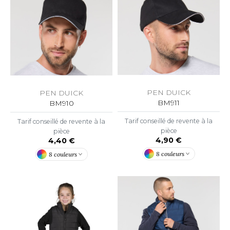
ACRON
ANTIS
UMBLES
EUTRAL
PEN DUICK
PEN DUICK
BM911
BM910
EW GEN
Tarif conseillé de revente à la
Tarif conseillé de revente à la
EW MORNING STUDIOS
pièce
pièce
4,90 €
4,40 €
8 couleurs
8 couleurs
AREDES SEGURIDAD
ARKS
EN DUICK