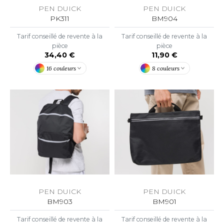
PEN DUICK
PEN DUICK
O DENIM
PK311
BM904
PIRO
Tarif conseillé de revente à la
Tarif conseillé de revente à la
pièce
pièce
PLASHMACS
34,40 €
11,90 €
16 couleurs
8 couleurs
TARWORLD
TEDMAN
TORMTECH
EE JAYS
HE ONE TOWELLING
PEN DUICK
PEN DUICK
IGER
BM903
BM901
OMBO
Tarif conseillé de revente à la
Tarif conseillé de revente à la