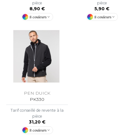
pièce
pièce
OWEL CITY
8,90 €
5,90 €
8 couleurs
8 couleurs
ELILLA
ESTI
ESTFORD MILL
OKO
PEN DUICK
PK330
Tarif conseillé de revente à la
pièce
31,20 €
8 couleurs