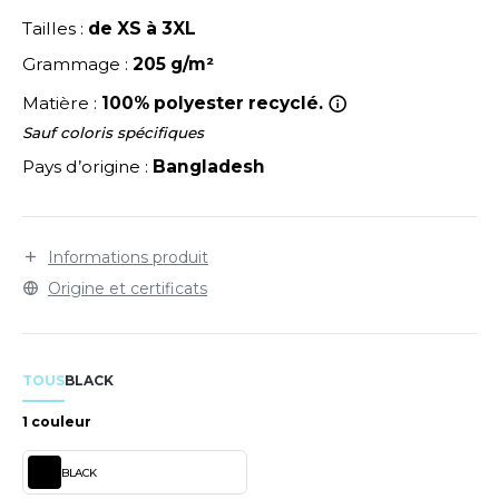
zippées. 35 bouteilles recyclées par produit.
LEXFIT
ADE IN EUROPE
ROMOTIONNEL
Tailles :
de XS à 3XL
RONT ROW
O LABEL / TEAR AWAY
ESTAURATION
Grammage :
205 g/m²
RUIT OF THE LOOM
ANTALONS
ANTÉ
Matière :
100% polyester recyclé.
Sauf coloris spécifiques
RUIT OF THE LOOM VINTAGE
OLAIRE
PORT
Pays d’origine :
Bangladesh
OLO
ILDAN
ULL
Informations produit
YJAMA
Origine et certificats
ENBURY
ECYCLÉ
EROCK
AC SHOPPING
TOUS
BLACK
CHOOLWEAR
1 couleur
ACK&JONES
OFTSHELL
BLACK
ACK&JONES - BLANKS