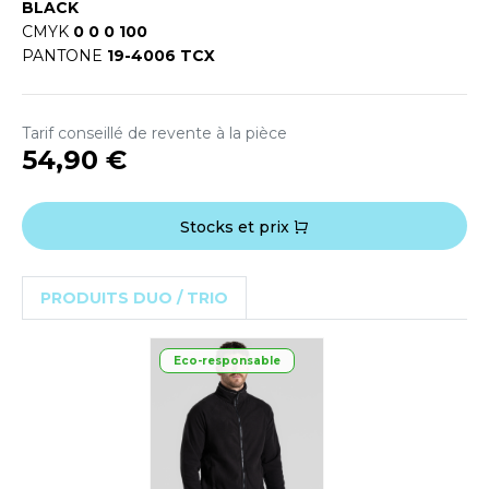
OUS-VETEMENTS
BLACK
HK
CMYK
0 0 0 100
PORT
PANTONE
19-4006 TCX
UST COOL
WEAT-SHIRT
UST HOODS
Tarif conseillé de revente à la pièce
ABLIER
54,90 €
UST T'S
EE-SHIRT
ENUE PROFESSIONNELLE
Stocks et prix
ARLOWSKY
ESTE - BLOUSON
ORNTEX
PRODUITS DUO / TRIO
ORKWEAR
Eco-responsable
ABEL SERIE
ARKWOOD