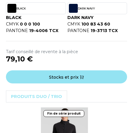
OUS-VETEMENTS
HK
BLACK
DARK NAVY
PORT
BLACK
DARK NAVY
UST COOL
CMYK
0 0 0 100
CMYK
100 83 43 60
WEAT-SHIRT
PANTONE
19-4006 TCX
PANTONE
19-3713 TCX
UST HOODS
ABLIER
UST T'S
EE-SHIRT
Tarif conseillé de revente à la pièce
79,10 €
ENUE PROFESSIONNELLE
ARLOWSKY
ESTE - BLOUSON
Stocks et prix
ORNTEX
ORKWEAR
PRODUITS DUO / TRIO
ABEL SERIE
ARKWOOD
Fin de série produit