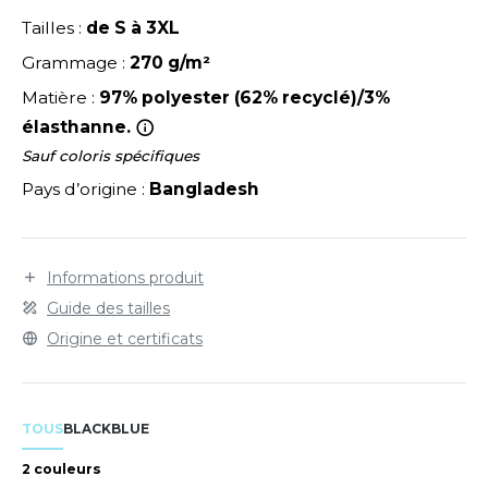
LEXFIT
ADE IN EUROPE
ROMOTIONNEL
Tailles :
de S à 3XL
RONT ROW
O LABEL / TEAR AWAY
ESTAURATION
Grammage :
270 g/m²
RUIT OF THE LOOM
Matière :
97% polyester (62% recyclé)/3%
ANTALONS
ANTÉ
élasthanne.
RUIT OF THE LOOM VINTAGE
OLAIRE
PORT
Sauf coloris spécifiques
OLO
Pays d’origine :
Bangladesh
ILDAN
ULL
YJAMA
Informations produit
ENBURY
Guide des tailles
ECYCLÉ
Origine et certificats
EROCK
AC SHOPPING
CHOOLWEAR
ACK&JONES
TOUS
BLACK
BLUE
OFTSHELL
2 couleurs
ACK&JONES - BLANKS