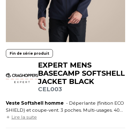
UILD YOUR BRAND
ATALOGUE
SPACES VERTS
ECORESPONSABLE
HASUBLE
STHÉTIQUE
FIN DE SÉRIE
LUBCLASS
HAUSSURES
ÔTELLERIE
RAGHOPPERS
HEMISE
OGISTIQUE
OSTUME
ANUTENTION
Fin de série produit
COLOGIE
EXPERT MENS
NFANT
ENUISIER
BASECAMP SOFTSHELL
STEX
PONGE
ÉTALLURGIE
JACKET BLACK
T SI ON L'APPELAIT FRANCIS
IN DE SERIE
ÉTIERS DE LA MER
CEL003
XCD BY PROMODORO
AUTE VISIBILITE
ODE
Veste Softshell homme
- Déperlante (finition ECO
SHIELD) et coupe-vent. 3 poches. Multi-usages. 40
ES MODULABLES
EINTRE
bouteilles recyclées par produit. Intérieur en micro
Lire la suite
INDEN HALES
INGE DE MAISON
LOMBIER
polaire. Multi-usages.