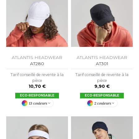
LEXFIT
ADE IN EUROPE
ROMOTIONNEL
RONT ROW
O LABEL / TEAR AWAY
ESTAURATION
RUIT OF THE LOOM
ANTALONS
ANTÉ
RUIT OF THE LOOM VINTAGE
OLAIRE
PORT
OLO
ATLANTIS HEADWEAR
ATLANTIS HEADWEAR
ILDAN
AT301
AT280
ULL
Tarif conseillé de revente à la
Tarif conseillé de revente à la
YJAMA
pièce
pièce
ENBURY
9,90 €
10,70 €
ECYCLÉ
ECO-RESPONSABLE
ECO-RESPONSABLE
EROCK
AC SHOPPING
2 couleurs
13 couleurs
CHOOLWEAR
ACK&JONES
OFTSHELL
ACK&JONES - BLANKS