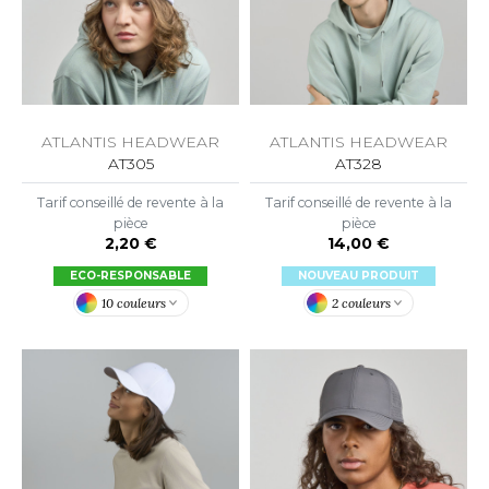
OUS-VETEMENTS
HK
PORT
UST COOL
WEAT-SHIRT
UST HOODS
ABLIER
ATLANTIS HEADWEAR
ATLANTIS HEADWEAR
UST T'S
AT305
AT328
EE-SHIRT
Tarif conseillé de revente à la
Tarif conseillé de revente à la
ENUE PROFESSIONNELLE
pièce
pièce
2,20 €
14,00 €
ARLOWSKY
ESTE - BLOUSON
ECO-RESPONSABLE
NOUVEAU PRODUIT
ORNTEX
10 couleurs
2 couleurs
ORKWEAR
ABEL SERIE
ARKWOOD