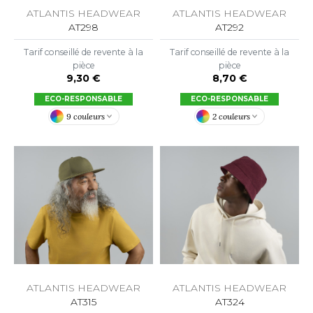
ROMODORO
ATLANTIS HEADWEAR
ATLANTIS HEADWEAR
AT292
AT298
Tarif conseillé de revente à la
Tarif conseillé de revente à la
UADRA
pièce
pièce
8,70 €
9,30 €
ECO-RESPONSABLE
ECO-RESPONSABLE
EGATTA
2 couleurs
9 couleurs
ESULT
ICA LEWIS
USSELL ATHLETIC®
USSELL ATHLETIC® COLLECTION
ANS ETIQUETTE
ATLANTIS HEADWEAR
ATLANTIS HEADWEAR
AT315
AT324
F CLOTHING