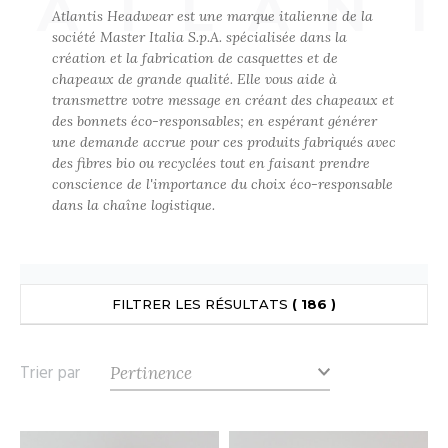
ATLAN
UILD YOUR BRAND
Atlantis Headwear est une marque italienne de la
ATALOGUE
SPACES VERTS
ECORESPONSABLE
société Master Italia S.p.A. spécialisée dans la
création et la fabrication de casquettes et de
HASUBLE
STHÉTIQUE
chapeaux de grande qualité. Elle vous aide à
FIN DE SÉRIE
LUBCLASS
HAUSSURES
ÔTELLERIE
transmettre votre message en créant des chapeaux et
des bonnets éco-responsables; en espérant générer
RAGHOPPERS
HEMISE
OGISTIQUE
une demande accrue pour ces produits fabriqués avec
des fibres bio ou recyclées tout en faisant prendre
OSTUME
ANUTENTION
conscience de l'importance du choix éco-responsable
dans la chaîne logistique.
COLOGIE
NFANT
ENUISIER
STEX
PONGE
ÉTALLURGIE
T SI ON L'APPELAIT FRANCIS
IN DE SERIE
ÉTIERS DE LA MER
FILTRER LES RÉSULTATS
( 186 )
XCD BY PROMODORO
AUTE VISIBILITE
ODE
Trier par
ES MODULABLES
EINTRE
INDEN HALES
INGE DE MAISON
LOMBIER