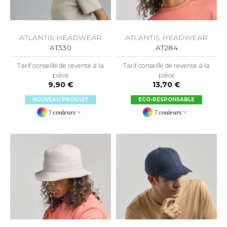
ACRON
ANTIS
ATLANTIS HEADWEAR
ATLANTIS HEADWEAR
UMBLES
AT330
AT284
Tarif conseillé de revente à la
Tarif conseillé de revente à la
pièce
pièce
9,90 €
13,70 €
EUTRAL
NOUVEAU PRODUIT
ECO-RESPONSABLE
EW GEN
7 couleurs
7 couleurs
EW MORNING STUDIOS
AREDES SEGURIDAD
ARKS
EN DUICK