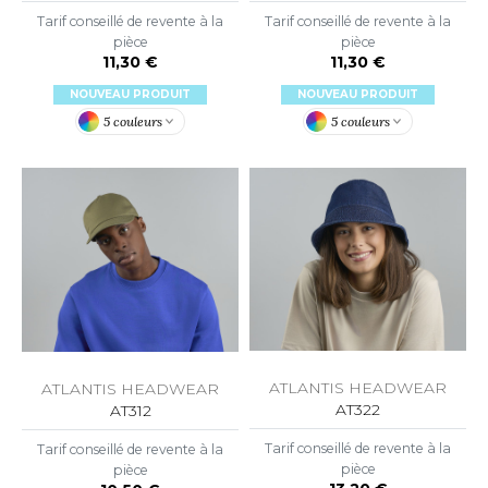
Tarif conseillé de revente à la
Tarif conseillé de revente à la
O DENIM
pièce
pièce
11,30 €
11,30 €
PIRO
NOUVEAU PRODUIT
NOUVEAU PRODUIT
PLASHMACS
5 couleurs
5 couleurs
TARWORLD
TEDMAN
TORMTECH
EE JAYS
HE ONE TOWELLING
ATLANTIS HEADWEAR
ATLANTIS HEADWEAR
AT322
AT312
IGER
Tarif conseillé de revente à la
Tarif conseillé de revente à la
OMBO
pièce
pièce