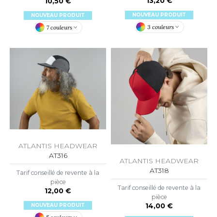
13,20 €
10,50 €
OWEL CITY
NOUVEAU PRODUIT
NOUVEAU PRODUIT
3 couleurs
7 couleurs
ELILLA
ESTI
ESTFORD MILL
OKO
ATLANTIS HEADWEAR
AT316
ATLANTIS HEADWEAR
AT318
Tarif conseillé de revente à la
pièce
Tarif conseillé de revente à la
12,00 €
pièce
14,00 €
NOUVEAU PRODUIT