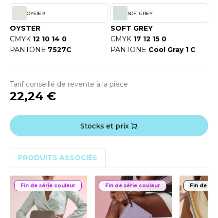
OUS-VETEMENTS
HK
OYSTER
SOFT GREY
PORT
OYSTER
SOFT GREY
UST COOL
CMYK
12 10 14 0
CMYK
17 12 15 0
WEAT-SHIRT
PANTONE
7527C
PANTONE
Cool Gray 1 C
UST HOODS
ABLIER
UST T'S
EE-SHIRT
Tarif conseillé de revente à la pièce
22,24 €
ENUE PROFESSIONNELLE
ARLOWSKY
ESTE - BLOUSON
Stocks et prix
ORNTEX
ORKWEAR
PRODUITS ASSOCIÉS
ABEL SERIE
ARKWOOD
Fin de série couleur
Fin de série couleur
Fin de sér