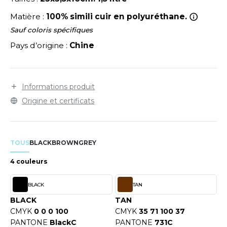
LEXFIT
ADE IN EUROPE
ROMOTIONNEL
Compatible avec la sangle réglable Boutique
Matière :
100% simili cuir en polyuréthane.
RONT ROW
BG765. Surface de marquage : 11x18cm.
O LABEL / TEAR AWAY
ESTAURATION
Sauf coloris spécifiques
RUIT OF THE LOOM
Pays d’origine :
Chine
ANTALONS
ANTÉ
RUIT OF THE LOOM VINTAGE
OLAIRE
PORT
OLO
Informations produit
ILDAN
Origine et certificats
ULL
YJAMA
ENBURY
TOUS
BLACK
BROWN
GREY
ECYCLÉ
EROCK
4 couleurs
AC SHOPPING
BLACK
TAN
CHOOLWEAR
ACK&JONES
BLACK
TAN
OFTSHELL
CMYK
0 0 0 100
CMYK
35 71 100 37
ACK&JONES - BLANKS
PANTONE
BlackC
PANTONE
731C